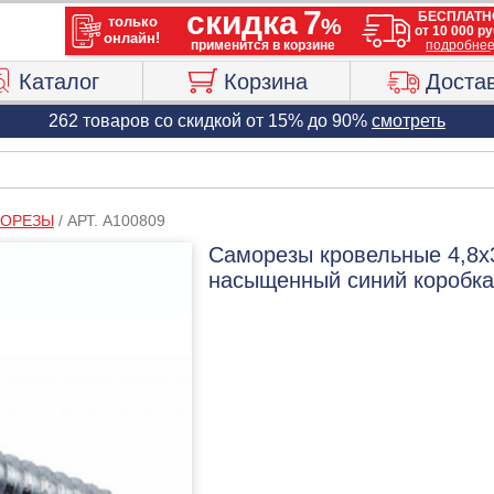
Каталог
Корзина
Доста
262 товаров со скидкой от 15% до 90%
смотреть
ОРЕЗЫ
/
АРТ. A100809
Саморезы кровельные 4,8х
насыщенный синий коробка 