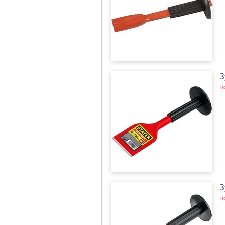
З
п
З
п