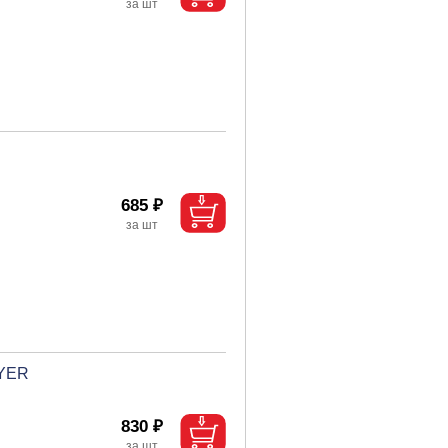
685 ₽
AYER
830 ₽