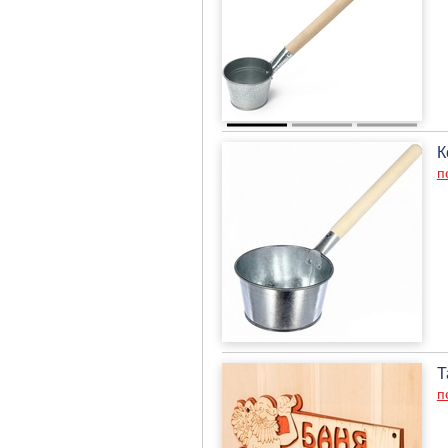
К
п
Т
п