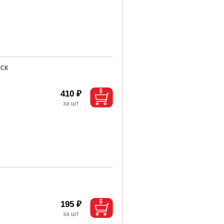
ск
410 ₽
195 ₽