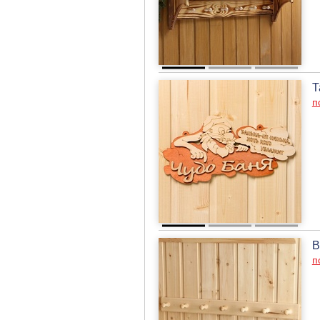
Т
п
В
п