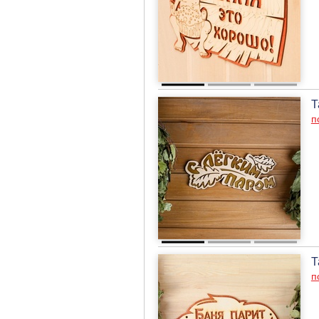
Т
п
Т
п