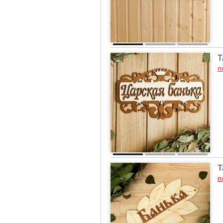
Т
п
Т
п