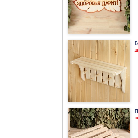
В
п
П
п