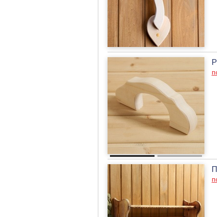
Р
п
П
п