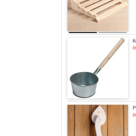
К
п
Р
п