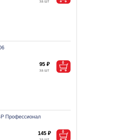
06
95 ₽
УБР Профессионал
145 ₽