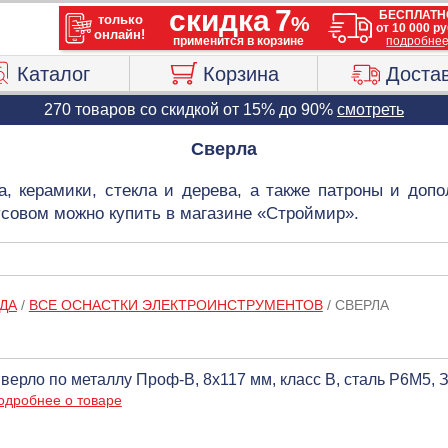
Каталог
Корзина
Доста
270 товаров со скидкой от 15% до 90%
смотреть
Сверла
а, керамики, стекла и дерева, а также патроны и доп
усовом можно купить в магазине «Строймир».
ДА
/
ВСЕ ОСНАСТКИ ЭЛЕКТРОИНСТРУМЕНТОВ
/
СВЕРЛА
верло по металлу Проф-В, 8х117 мм, класс В, сталь P6М5,
одробнее о товаре