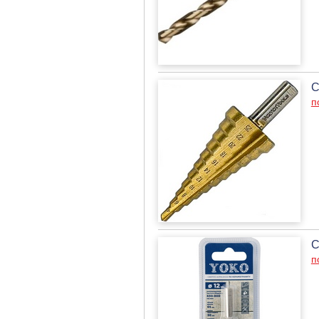
С
п
С
п