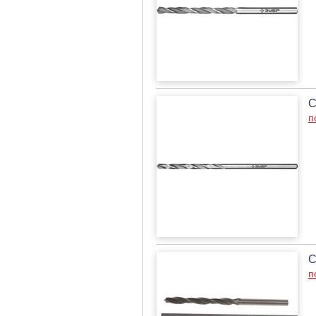
С
п
С
п