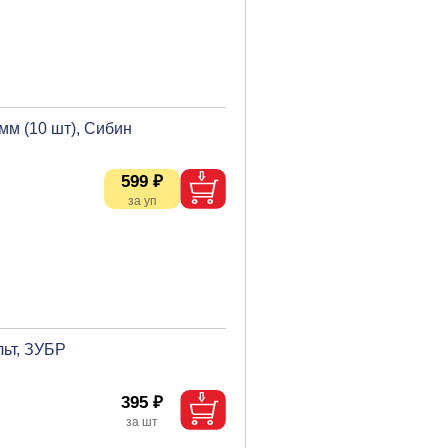
мм (10 шт), Сибин
599 ₽
льт, ЗУБР
395 ₽