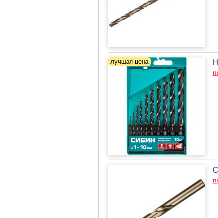
Н
п
С
п