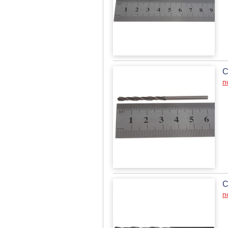
С
п
С
п