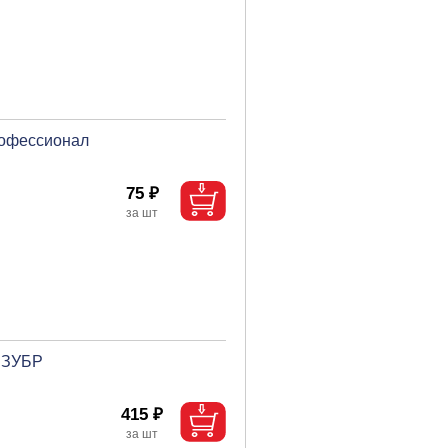
рофессионал
75 ₽
, ЗУБР
415 ₽