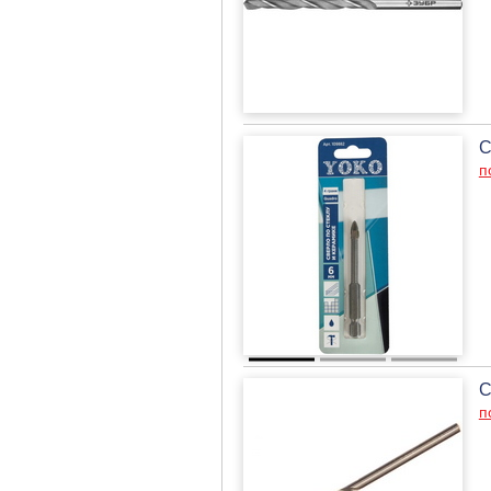
С
п
С
п