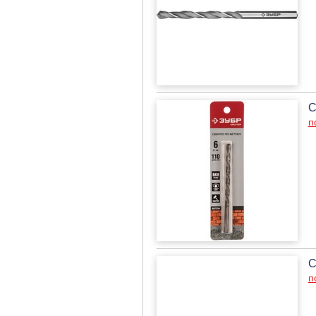
С
п
С
п