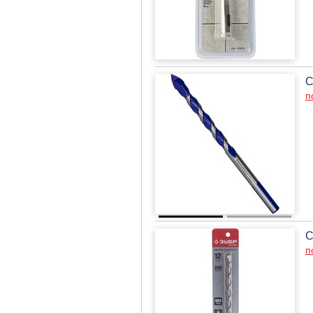
С
п
С
п