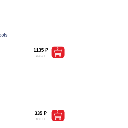
ools
1135 ₽
335 ₽