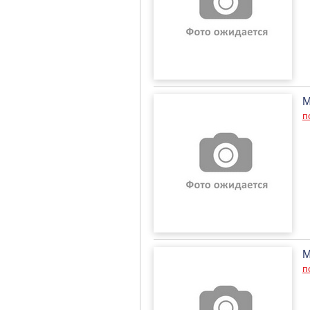
М
п
М
п