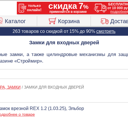
Каталог
Корзина
Доста
263 товаров со скидкой от 15% до 90%
смотреть
Замки для входных дверей
ные замки, а также цилиндровые механизмы для за
газине «Строймир».
РА, ЗАМКИ
/
ЗАМКИ ДЛЯ ВХОДНЫХ ДВЕРЕЙ
амок врезной REX 1.2 (1.03.25), Эльбор
одробнее о товаре