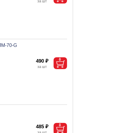
 JM-70-G
490 ₽
485 ₽