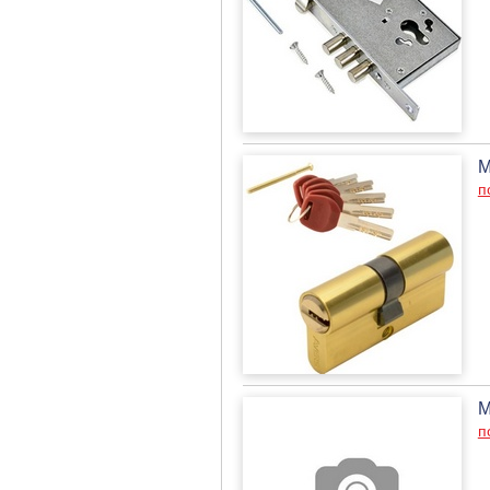
М
п
М
п