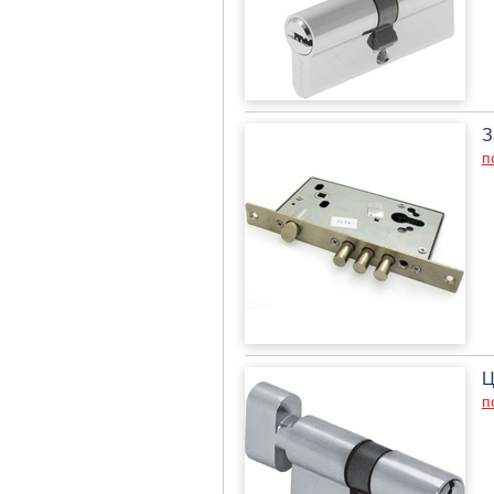
З
п
Ц
п