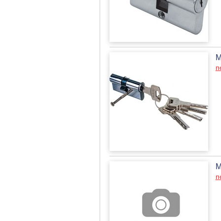
М
п
М
п