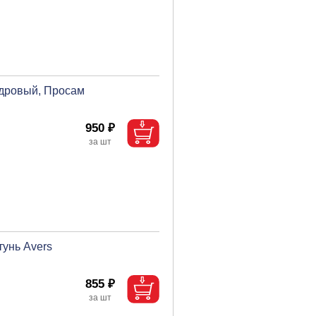
ндровый, Просам
950 ₽
унь Avers
855 ₽