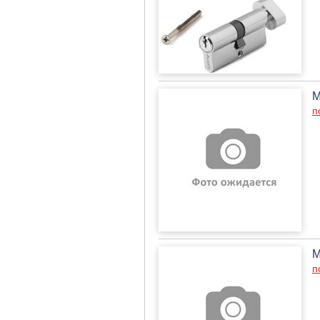
М
п
М
п