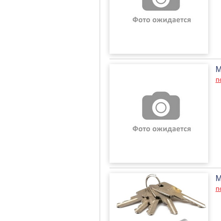
М
п
М
п