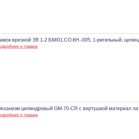
амок врезной ЗВ 1-2 БМ/01.СО.КН.-005, 1-ригельный, цили
одробнее о товаре
еханизм цилиндровый GM-70-CR с вертушкой материал лат
одробнее о товаре