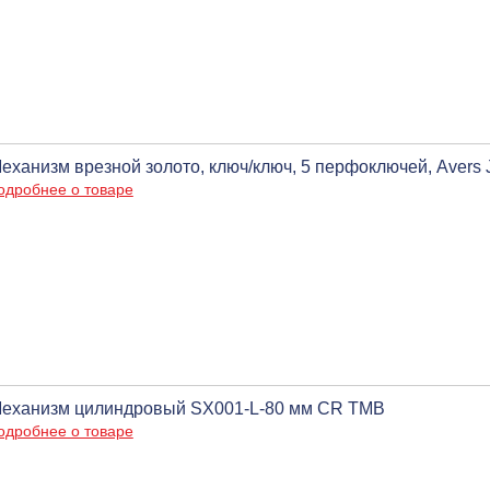
еханизм врезной золото, ключ/ключ, 5 перфоключей, Avers
одробнее о товаре
еханизм цилиндровый SX001-L-80 мм CR ТМВ
одробнее о товаре