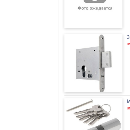
З
п
М
п