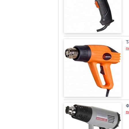
Т
п
Ф
п