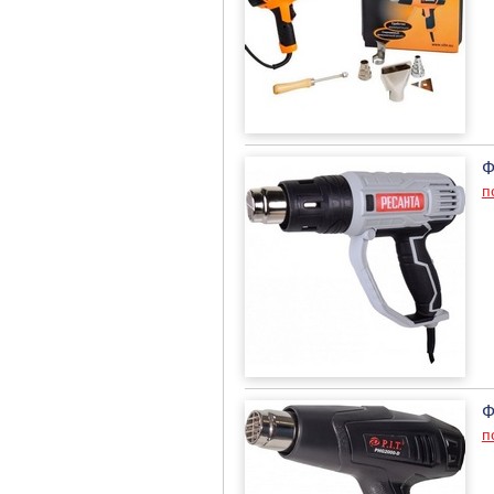
Ф
п
Ф
п