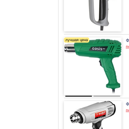
Ф
п
Ф
п