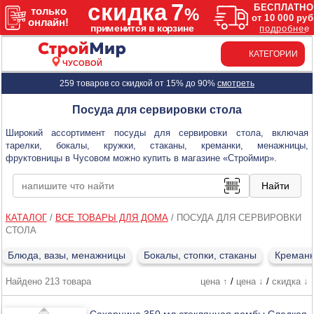
КАТЕГОРИИ
ЧУСОВОЙ
259 товаров со скидкой от 15% до 90%
смотреть
Посуда для сервировки стола
Широкий ассортимент посуды для сервировки стола, включая
тарелки, бокалы, кружки, стаканы, креманки, менажницы,
фруктовницы в Чусовом можно купить в магазине «Строймир».
КАТАЛОГ
/
ВСЕ ТОВАРЫ ДЛЯ ДОМА
/
ПОСУДА ДЛЯ СЕРВИРОВКИ
СТОЛА
Блюда, вазы, менажницы
Бокалы, стопки, стаканы
Креманк
Найдено 213 товара
цена ↑
/
цена ↓
/
скидка ↓
Сахарница 350 мл стеклянная ромбы Сладкая