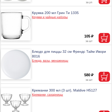
Кружка 200 мл Грин Ти 1335
Кружки и чайные наборы
105 ₽
Блюдо для пиццы 32 см Френдс Тайм Ивори
8016
Блюда, вазы, менажницы
580 ₽
Креманки 300 мл (3 шт), Maldive H5127
Креманки, сахарницы