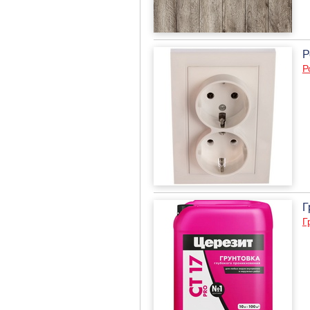
Р
Р
Г
Г