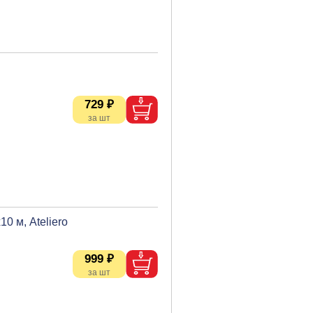
729 ₽
0 м, Ateliero
999 ₽