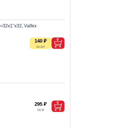
32х1"х32, Valfex
140 ₽
295 ₽