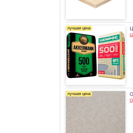
Ц
Ц
О
О