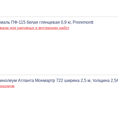
маль ПФ-115 белая глянцевая 0,9 кг, Proremontt
мали для наружных и внутренних работ
инолеум Атланта Монмартр 722 ширина 2,5 м, толщина 2,5/
инолеум