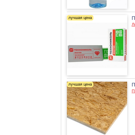
П
Л
П
П