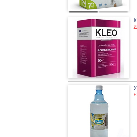
К
И
У
Р