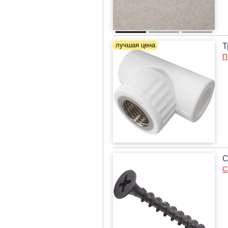
Т
П
С
С