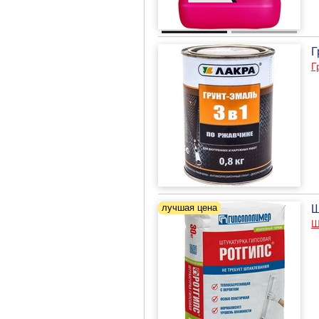
Г
Г
Ш
Ш