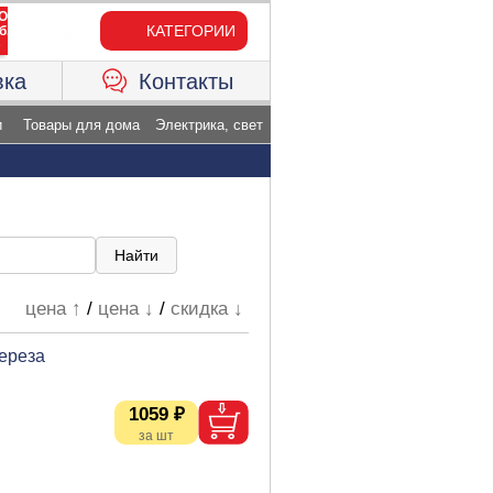
КАТЕГОРИИ
вка
Контакты
и
Товары для дома
Электрика, свет
цена ↑
/
цена ↓
/
скидка ↓
ереза
1059 ₽