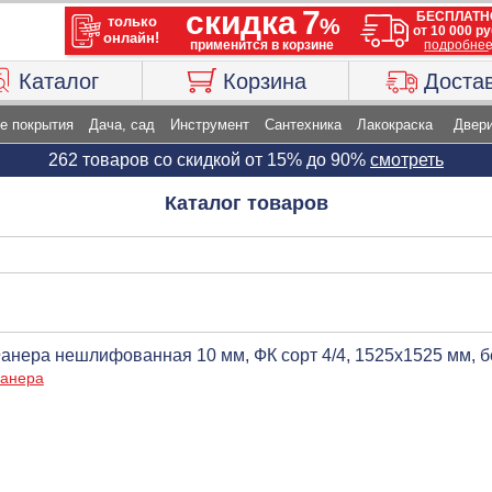
Каталог
Корзина
Доста
е покрытия
Дача, сад
Инструмент
Сантехника
Лакокраска
Двер
262 товаров со скидкой от 15% до 90%
смотреть
Каталог товаров
анера нешлифованная 10 мм, ФК сорт 4/4, 1525х1525 мм, б
анера