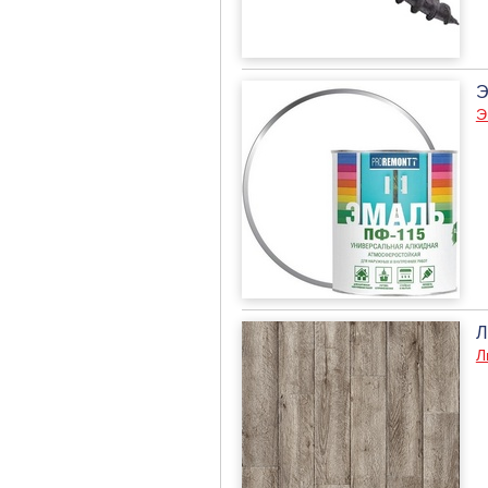
Э
Э
Л
Л