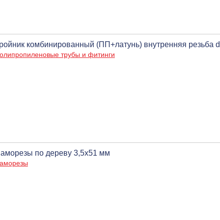
ройник комбинированный (ПП+латунь) внутренняя резьба d=
олипропиленовые трубы и фитинги
аморезы по дереву 3,5х51 мм
аморезы