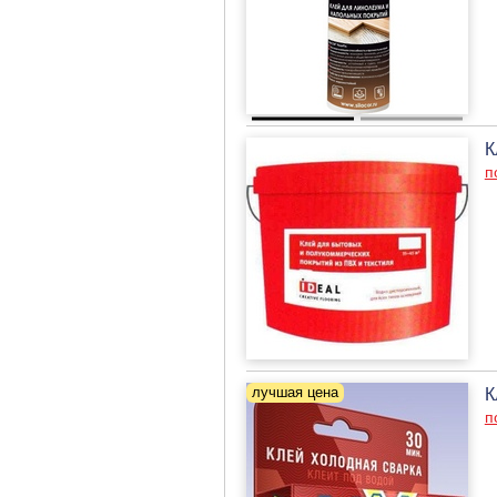
К
п
К
п