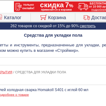
Каталог
Корзина
Доста
262 товаров со скидкой от 15% до 90%
смотреть
Средства для укладки пола
озетты и инструменты, предназначенные для укладки, 
вом можно купить в магазине «Строймир».
КРЫТИЯ
/
СРЕДСТВА ДЛЯ УКЛАДКИ ПОЛА
лей холодная сварка Homakoll S401 с иглой 60 мл
одробнее о товаре