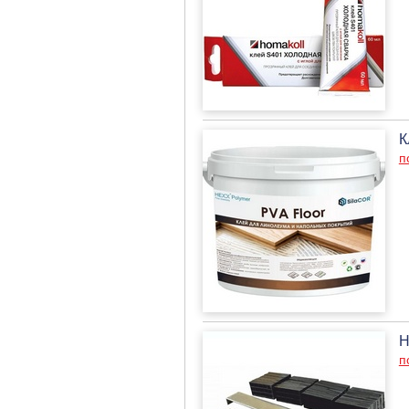
К
п
Н
п