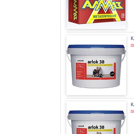
К
п
К
п