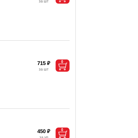
715 ₽
450 ₽