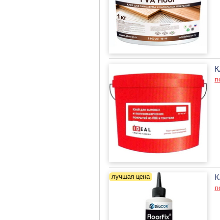
К
п
К
п