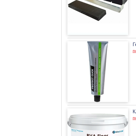
Г
п
К
п