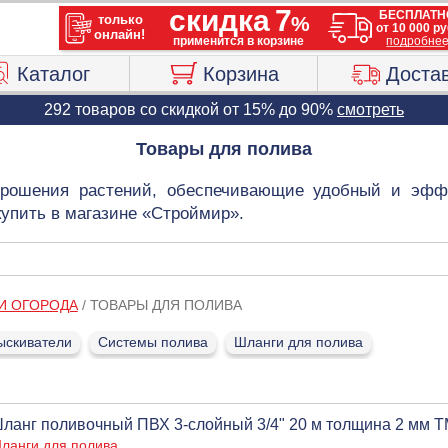
Каталог
Корзина
Доста
292 товаров со скидкой от 15% до 90%
смотреть
Товары для полива
орошения растений, обеспечивающие удобный и эфф
купить в магазине «Строймир».
 И ОГОРОДА
/
ТОВАРЫ ДЛЯ ПОЛИВА
ыскиватели
Системы полива
Шланги для полива
ланг поливочный ПВХ 3-слойный 3/4" 20 м толщина 2 мм
ланги для полива