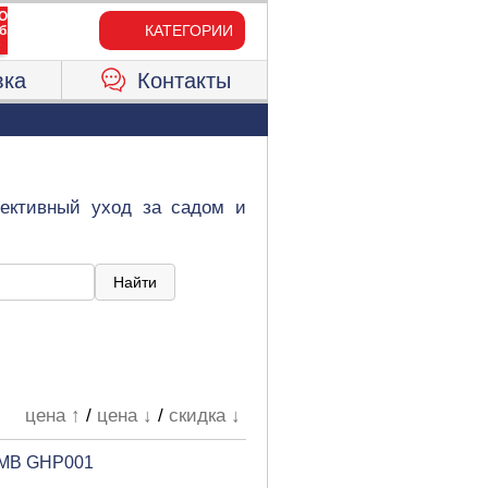
КАТЕГОРИИ
вка
Контакты
ективный уход за садом и
цена ↑
/
цена ↓
/
скидка ↓
 ТМВ GHP001