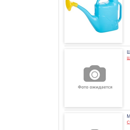
Ш
Ш
М
С