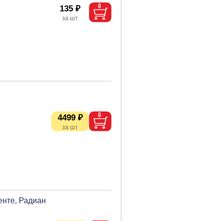
135 ₽
4499 ₽
енте, Радиан