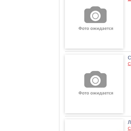
С
С
Л
С