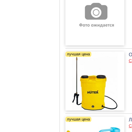
О
С
Л
С