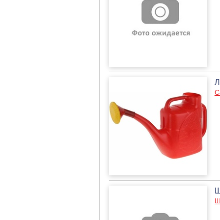
Л
С
Ш
Ш