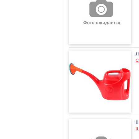
Л
С
Ш
Ш