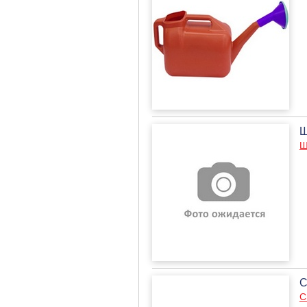
Ш
Ш
С
С