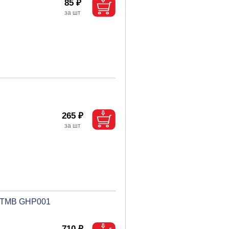
85 ₽
265 ₽
м ТМВ GHP001
710 ₽