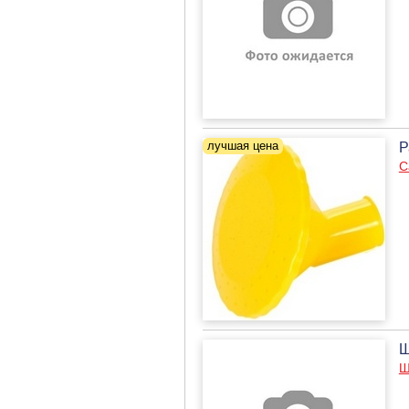
Р
С
Ш
Ш