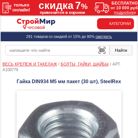
КАТЕГОРИИ
ЧУСОВОЙ
291 товаров со скидкой от 15% до 90%
смотреть
ВЕСЬ КРЕПЕЖ И ТАКЕЛАЖ
/
БОЛТЫ, ГАЙКИ, ШАЙБЫ
/
АРТ.
A100779
Гайка DIN934 М5 мм пакет (30 шт), SteelRex