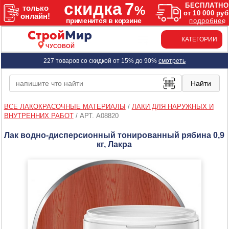
КАТЕГОРИИ
ЧУСОВОЙ
227 товаров со скидкой от 15% до 90%
смотреть
ВСЕ ЛАКОКРАСОЧНЫЕ МАТЕРИАЛЫ
/
ЛАКИ ДЛЯ НАРУЖНЫХ И
ВНУТРЕННИХ РАБОТ
/
АРТ. A08820
Лак водно-дисперсионный тонированный рябина 0,9
кг, Лакра