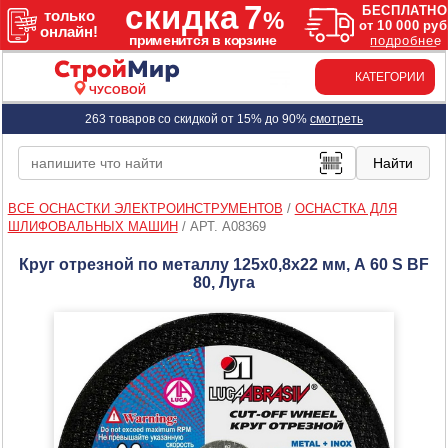
КАТЕГОРИИ
ЧУСОВОЙ
263 товаров со скидкой от 15% до 90%
смотреть
ВСЕ ОСНАСТКИ ЭЛЕКТРОИНСТРУМЕНТОВ
/
ОСНАСТКА ДЛЯ
ШЛИФОВАЛЬНЫХ МАШИН
/
АРТ. A08369
Круг отрезной по металлу 125х0,8х22 мм, А 60 S BF
80, Луга