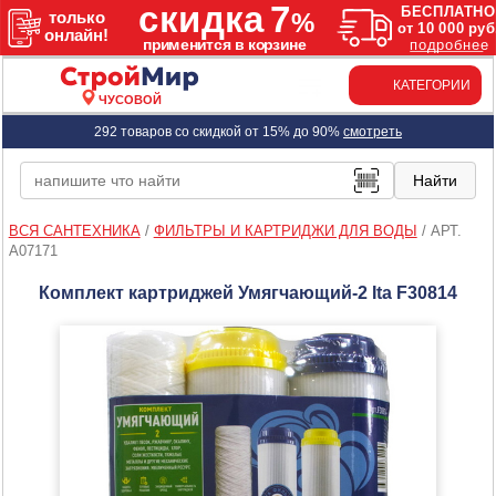
КАТЕГОРИИ
ЧУСОВОЙ
292 товаров со скидкой от 15% до 90%
смотреть
ВСЯ САНТЕХНИКА
/
ФИЛЬТРЫ И КАРТРИДЖИ ДЛЯ ВОДЫ
/
АРТ.
A07171
Комплект картриджей Умягчающий-2 Ita F30814