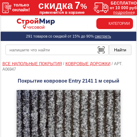
КАТЕГОРИИ
ЧУСОВОЙ
291 товаров со скидкой от 15% до 90%
смотреть
ВСЕ НАПОЛЬНЫЕ ПОКРЫТИЯ
/
КОВРОВЫЕ ДОРОЖКИ
/
АРТ.
A06947
Покрытие ковровое Entry 2141 1 м серый