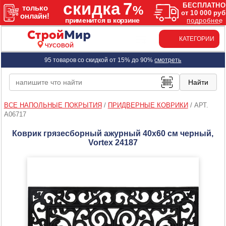
КАТЕГОРИИ
ЧУСОВОЙ
95 товаров со скидкой от 15% до 90%
смотреть
ВСЕ НАПОЛЬНЫЕ ПОКРЫТИЯ
/
ПРИДВЕРНЫЕ КОВРИКИ
/
АРТ.
A06717
Коврик грязесборный ажурный 40х60 см черный,
Vortex 24187