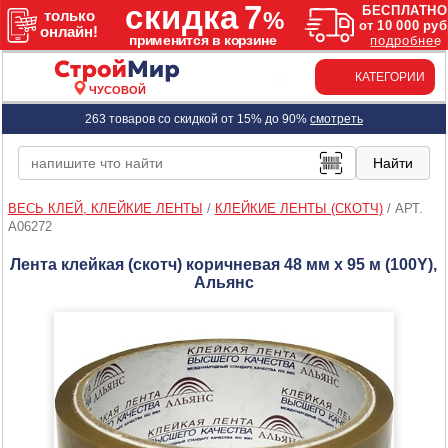
КАТЕГОРИИ
ЧУСОВОЙ
263 товаров со скидкой от 15% до 90%
смотреть
ВЕСЬ КЛЕЙ, КЛЕЙКИЕ ЛЕНТЫ
/
КЛЕЙКИЕ ЛЕНТЫ (СКОТЧ)
/
АРТ.
A06272
Лента клейкая (скотч) коричневая 48 мм х 95 м (100Y),
Альянс